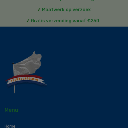
✓
Maatwerk op verzoek
✓
Gratis verzending vanaf €250
Menu
Home