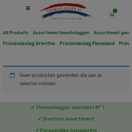
0
All Products
Assortiment beachvlaggen
Assortiment geve
Provincievlag Drenthe
Provincievlag Flevoland
Provi
Geen producten gevonden die aan je
selectie voldoen.
o
✓
Themavlaggen specialist N
1
✓
Grootste assortiment
✓
Persoonlijke benadering