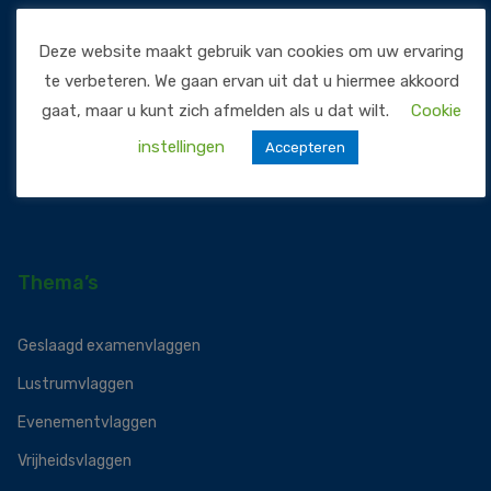
Assortiment
Deze website maakt gebruik van cookies om uw ervaring
Thema’s
te verbeteren. We gaan ervan uit dat u hiermee akkoord
Vlagzoeker
gaat, maar u kunt zich afmelden als u dat wilt.
Cookie
instellingen
Vragen?
Accepteren
Contact
Thema’s
Geslaagd examenvlaggen
Lustrumvlaggen
Evenementvlaggen
Vrijheidsvlaggen