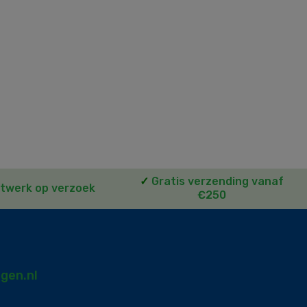
✓
Gratis verzending vanaf
twerk op verzoek
€250
gen.nl