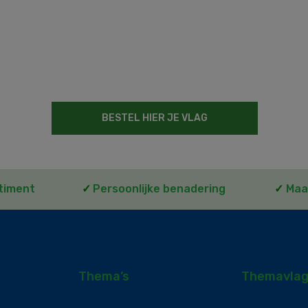
BESTEL HIER JE VLAG
timent
✓
Persoonlijke benadering
✓
Maa
Thema’s
Themavlag