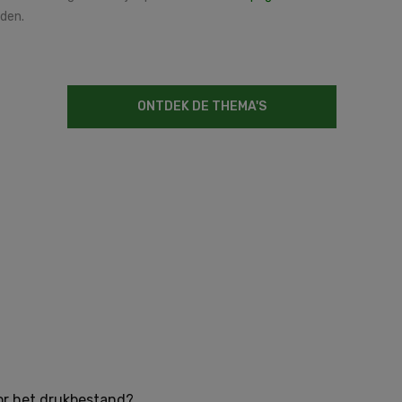
eden.
ONTDEK DE THEMA'S
oor het drukbestand?