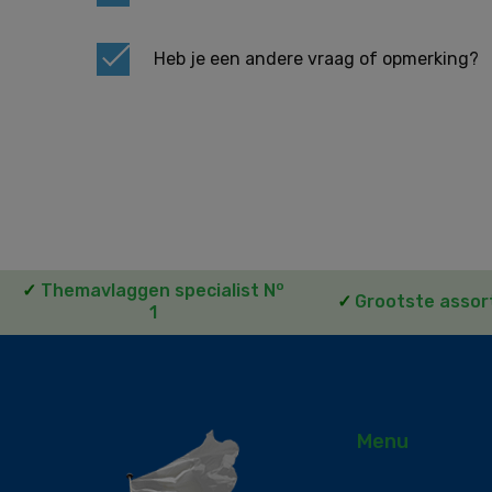
Heb je een andere vraag of opmerking?
o
✓
Themavlaggen specialist N
✓
Grootste assor
1
Menu