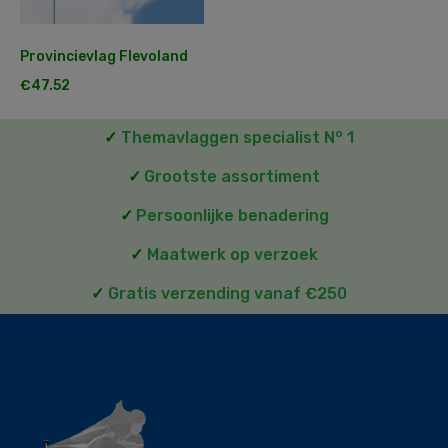
Provincievlag Flevoland
€
47.52
o
✓
Themavlaggen specialist N
1
✓
Grootste assortiment
✓
Persoonlijke benadering
✓
Maatwerk op verzoek
✓
Gratis verzending vanaf €250