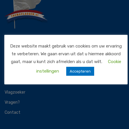
Menu
Deze website maakt gebruik van cookies om uw ervaring
te verbeteren. We gaan ervan uit dat u hiermee akkoord
gaat, maar u kunt zich afmelden als u dat wilt.
Cookie
Home
instellingen
Accepteren
Assortiment
Thema’s
Vlagzoeker
Vragen?
Contact