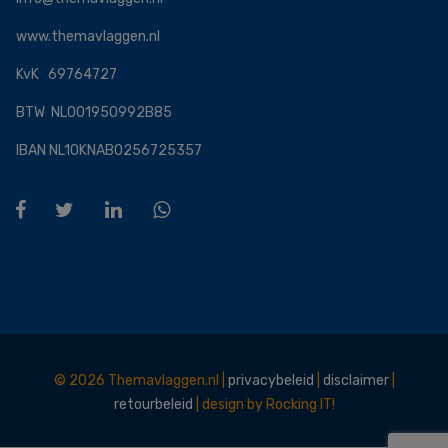
www.themavlaggen.nl
KvK 69764727
BTW NL001950992B85
IBAN NL10KNAB0256725357
© 2026 Themavlaggen.nl |
privacybeleid
|
disclaimer
|
retourbeleid
|
design by Rocking IT!