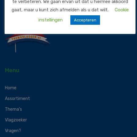
te verbeteren. We gaan ervan uit dat u hiermee akkoord
gaat, maar u kunt zich afmelden als u dat wilt.
Cookie
instellingen
Accepteren
Menu
Home
Assortiment
Thema’s
Vlagzoeker
Vragen?