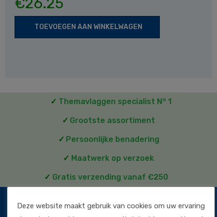
€
26.25
TOEVOEGEN AAN WINKELWAGEN
o
✓
Themavlaggen specialist N
1
✓
Grootste assortiment
✓
Persoonlijke benadering
✓
Maatwerk op verzoek
✓
Gratis verzending vanaf €250
Deze website maakt gebruik van cookies om uw ervaring