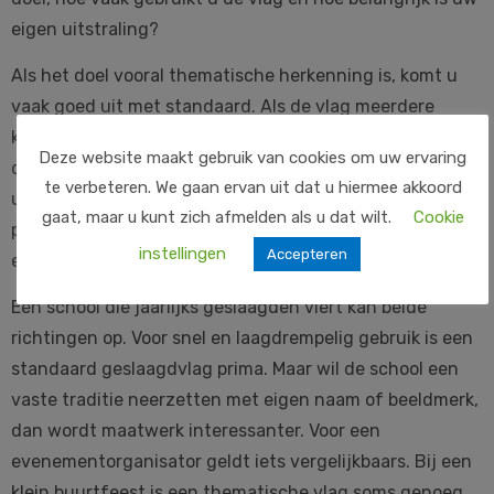
eigen uitstraling?
Als het doel vooral thematische herkenning is, komt u
vaak goed uit met standaard. Als de vlag meerdere
keren inzetbaar moet zijn voor uw eigen organisatie,
Deze website maakt gebruik van cookies om uw ervaring
dan verdient maatwerk zich sneller terug. En als
te verbeteren. We gaan ervan uit dat u hiermee akkoord
uitstraling belangrijk is voor vertrouwen, trots of
gaat, maar u kunt zich afmelden als u dat wilt.
Cookie
professionele presentatie, dan heeft maatwerk meestal
instellingen
Accepteren
een duidelijk voordeel.
Een school die jaarlijks geslaagden viert kan beide
richtingen op. Voor snel en laagdrempelig gebruik is een
standaard geslaagdvlag prima. Maar wil de school een
vaste traditie neerzetten met eigen naam of beeldmerk,
dan wordt maatwerk interessanter. Voor een
evenementorganisator geldt iets vergelijkbaars. Bij een
klein buurtfeest is een thematische vlag soms genoeg.