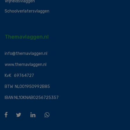
Vrijheidsvlaggen
Schoolverlatersvlaggen
Themavlaggen.nl
info@themavlaggen.nl
www.themavlaggen.nl
KvK 69764727
BTW NL001950992B85
IBAN NL10KNAB0256725357