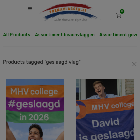
0
All Products
Assortiment beachvlaggen
Assortiment geve
Products tagged “
geslaagd vlag
”