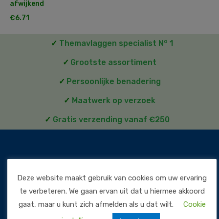
afwijkend
€
6.71
o
✓
Themavlaggen specialist N
1
✓
Grootste assortiment
✓
Persoonlijke benadering
✓
Maatwerk op verzoek
✓
Gratis verzending vanaf €250
Deze website maakt gebruik van cookies om uw ervaring
te verbeteren. We gaan ervan uit dat u hiermee akkoord
gaat, maar u kunt zich afmelden als u dat wilt.
Cookie